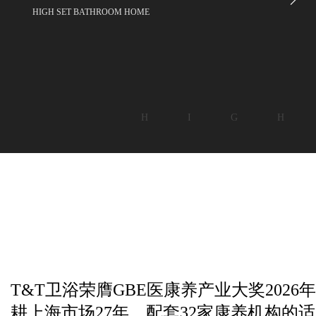
HIGH SET BATHROOM HOME
H I G H
T&T卫浴荣膺GBE医康养产业大奖2026年度
耕上海市场27年，配套32家康养机构的