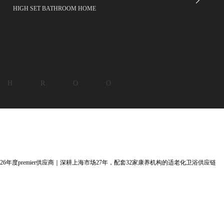
HIGH SET BATHROOM HOME
 H R O O