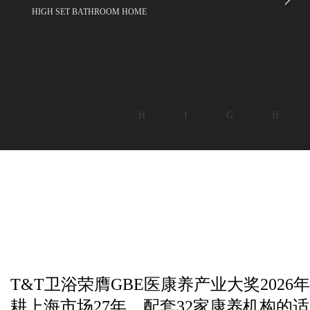
HIGH SET BATHROOM HOME
H I G H
T&T卫浴荣膺GBE医康养产业大奖2026年度
耕上海市场27年，配套32家康养机构的