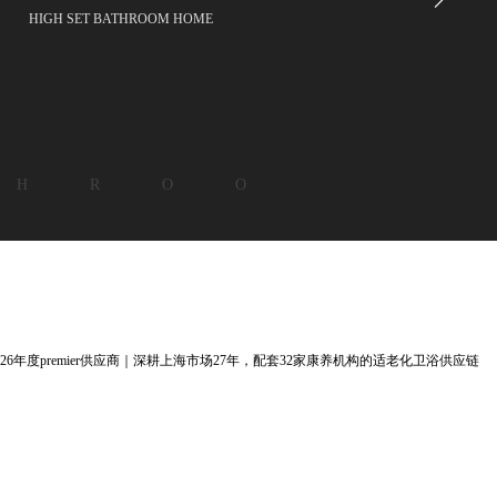
HIGH SET BATHROOM HOME
 H R O O