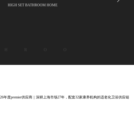
HIGH SET BATHROOM HOME
 H R O O