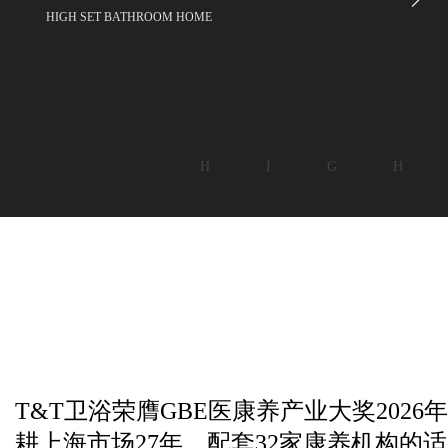
HIGH SET BATHROOM HOME
H I G H
T&T卫浴荣膺GBE医康养产业大奖2026年度
耕上海市场27年，配套32家康养机构的