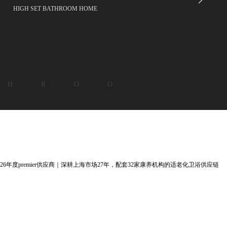
HIGH SET BATHROOM HOME
 H R O O