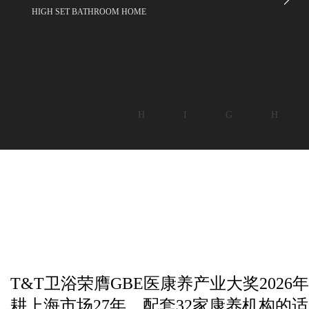
HIGH SET BATHROOM HOME
H I G H
T&T卫浴荣膺GBE医康养产业大奖2026年度
耕上海市场27年，配套32家康养机构的