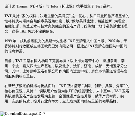
设计师 Thomas（托马斯）与 Tobia（托比亚）携手创立了 T&T 品牌。
T&T 秉持 “家的模样，决定生活的美满度” 这一初心，从日耳曼民族严谨坚韧的
性格特质与崇尚自然的审美视角出发，以 “致敬美满生活，精益创新” 为理念，
精雕细琢，缔造艺术与技术完美融合的卫浴产品，始终如一地传递美满生活理
念，这是 T&T 矢志不渝的使命。
1999 年，颇具前瞻眼光的奥斯卡先生将 T&T 品牌引入中国市场。2007 年，于
香港特别行政区成立德国欧尚卫浴有限公司，搭建起T&T品牌在德国与中国间
的信息桥梁。
目前，T&T 卫浴在国内构建了完善布局：以上海为运营中心，坐拥泉州、潮
州、宁波、嘉兴四大生产基地，以及北京、沈阳、济南、成都、无锡五家分公
司。其中，上海顶峰卫浴有限公司作为国内运营中枢，肩负市场渠道管理与售
后服务的核心重任。
在新经济浪潮的机遇与挑战面前，T&T 卫浴坚守 “协同、创新、共赢、分享” 的
核心价值观，秉持 “一切以用户价值为依归” 的经营理念。未来五年，T&T 卫浴
将以整装卫浴产业链发展为主轴，全面推进产业链升级，赋予产品时尚、实
用、实惠的特质，提升行业竞争力，立志成为国内整装卫浴的领军品牌。