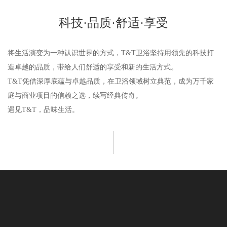
科技·品质·舒适·享受
将生活演变为一种认识世界的方式，T&T卫浴坚持用领先的科技打
造卓越的品质，带给人们舒适的享受和新的生活方式。
T&T凭借深厚底蕴与卓越品质，在卫浴领域树立典范，成为万千家
庭与商业项目的信赖之选，续写经典传奇。
遇见T&T，品味生活。