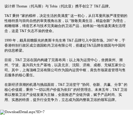
设计师 Thomas（托马斯）与 Tobia（托比亚）携手创立了 T&T 品牌。
T&T 秉持 “家的模样，决定生活的美满度” 这一初心，从日耳曼民族严谨坚韧的
性格特质与崇尚自然的审美视角出发，以 “致敬美满生活，精益创新” 为理念，
精雕细琢，缔造艺术与技术完美融合的卫浴产品，始终如一地传递美满生活理
念，这是 T&T 矢志不渝的使命。
1999 年，颇具前瞻眼光的奥斯卡先生将 T&T 品牌引入中国市场。2007 年，于
香港特别行政区成立德国欧尚卫浴有限公司，搭建起T&T品牌在德国与中国间
的信息桥梁。
目前，T&T 卫浴在国内构建了完善布局：以上海为运营中心，坐拥泉州、潮
州、宁波、嘉兴四大生产基地，以及北京、沈阳、济南、成都、无锡五家分公
司。其中，上海顶峰卫浴有限公司作为国内运营中枢，肩负市场渠道管理与售
后服务的核心重任。
在新经济浪潮的机遇与挑战面前，T&T 卫浴坚守 “协同、创新、共赢、分享” 的
核心价值观，秉持 “一切以用户价值为依归” 的经营理念。未来五年，T&T 卫浴
将以整装卫浴产业链发展为主轴，全面推进产业链升级，赋予产品时尚、实
用、实惠的特质，提升行业竞争力，立志成为国内整装卫浴的领军品牌。