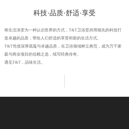
科技·品质·舒适·享受
将生活演变为一种认识世界的方式，T&T卫浴坚持用领先的科技打
造卓越的品质，带给人们舒适的享受和新的生活方式。
T&T凭借深厚底蕴与卓越品质，在卫浴领域树立典范，成为万千家
庭与商业项目的信赖之选，续写经典传奇。
遇见T&T，品味生活。