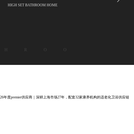
HIGH SET BATHROOM HOME
 H R O O