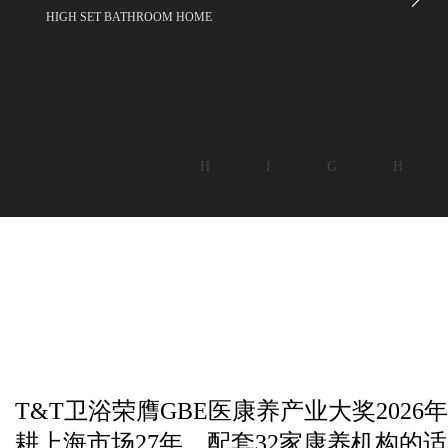
HIGH SET BATHROOM HOME
H I G H
T&T卫浴荣膺GBE医康养产业大奖2026年度
耕上海市场27年，配套32家康养机构的