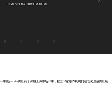
HIGH SET BATHROOM HOME
 H R O O