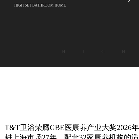
HIGH SET BATHROOM HOME
H I G H
T&T卫浴荣膺GBE医康养产业大奖2026年度
耕上海市场27年，配套32家康养机构的