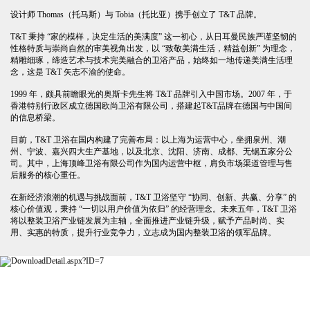
设计师 Thomas（托马斯）与 Tobia（托比亚）携手创立了 T&T 品牌。
T&T 秉持 “家的模样，决定生活的美满度” 这一初心，从日耳曼民族严谨坚韧的
性格特质与崇尚自然的审美视角出发，以 “致敬美满生活，精益创新” 为理念，
精雕细琢，缔造艺术与技术完美融合的卫浴产品，始终如一地传递美满生活理
念，这是 T&T 矢志不渝的使命。
1999 年，颇具前瞻眼光的奥斯卡先生将 T&T 品牌引入中国市场。2007 年，于
香港特别行政区成立德国欧尚卫浴有限公司，搭建起T&T品牌在德国与中国间
的信息桥梁。
目前，T&T 卫浴在国内构建了完善布局：以上海为运营中心，坐拥泉州、潮
州、宁波、嘉兴四大生产基地，以及北京、沈阳、济南、成都、无锡五家分公
司。其中，上海顶峰卫浴有限公司作为国内运营中枢，肩负市场渠道管理与售
后服务的核心重任。
在新经济浪潮的机遇与挑战面前，T&T 卫浴坚守 “协同、创新、共赢、分享” 的
核心价值观，秉持 “一切以用户价值为依归” 的经营理念。未来五年，T&T 卫浴
将以整装卫浴产业链发展为主轴，全面推进产业链升级，赋予产品时尚、实
用、实惠的特质，提升行业竞争力，立志成为国内整装卫浴的领军品牌。