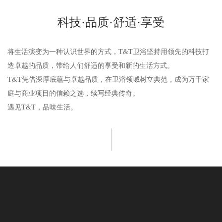
科技·品质·舒适·享受
将生活演变为一种认识世界的方式，T&T卫浴坚持用领先的科技打
造卓越的品质，带给人们舒适的享受和新的生活方式。
T&T凭借深厚底蕴与卓越品质，在卫浴领域树立典范，成为万千家
庭与商业项目的信赖之选，续写经典传奇。
遇见T&T，品味生活。