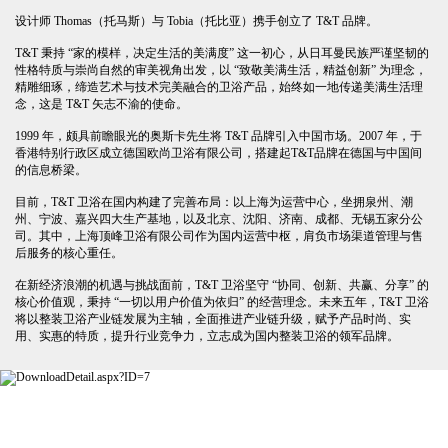
设计师 Thomas（托马斯）与 Tobia（托比亚）携手创立了 T&T 品牌。
T&T 秉持 “家的模样，决定生活的美满度” 这一初心，从日耳曼民族严谨坚韧的
性格特质与崇尚自然的审美视角出发，以 “致敬美满生活，精益创新” 为理念，
精雕细琢，缔造艺术与技术完美融合的卫浴产品，始终如一地传递美满生活理
念，这是 T&T 矢志不渝的使命。
1999 年，颇具前瞻眼光的奥斯卡先生将 T&T 品牌引入中国市场。2007 年，于
香港特别行政区成立德国欧尚卫浴有限公司，搭建起T&T品牌在德国与中国间
的信息桥梁。
目前，T&T 卫浴在国内构建了完善布局：以上海为运营中心，坐拥泉州、潮
州、宁波、嘉兴四大生产基地，以及北京、沈阳、济南、成都、无锡五家分公
司。其中，上海顶峰卫浴有限公司作为国内运营中枢，肩负市场渠道管理与售
后服务的核心重任。
在新经济浪潮的机遇与挑战面前，T&T 卫浴坚守 “协同、创新、共赢、分享” 的
核心价值观，秉持 “一切以用户价值为依归” 的经营理念。未来五年，T&T 卫浴
将以整装卫浴产业链发展为主轴，全面推进产业链升级，赋予产品时尚、实
用、实惠的特质，提升行业竞争力，立志成为国内整装卫浴的领军品牌。