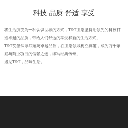
科技·品质·舒适·享受
将生活演变为一种认识世界的方式，T&T卫浴坚持用领先的科技打
造卓越的品质，带给人们舒适的享受和新的生活方式。
T&T凭借深厚底蕴与卓越品质，在卫浴领域树立典范，成为万千家
庭与商业项目的信赖之选，续写经典传奇。
遇见T&T，品味生活。