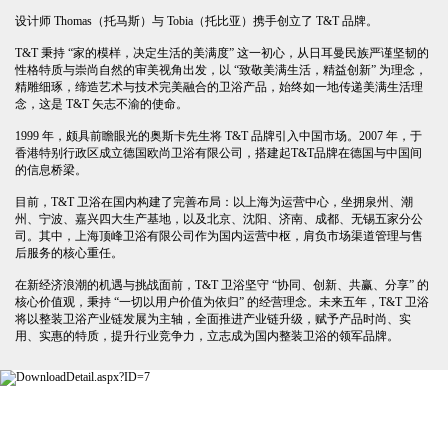
设计师 Thomas（托马斯）与 Tobia（托比亚）携手创立了 T&T 品牌。
T&T 秉持 “家的模样，决定生活的美满度” 这一初心，从日耳曼民族严谨坚韧的
性格特质与崇尚自然的审美视角出发，以 “致敬美满生活，精益创新” 为理念，
精雕细琢，缔造艺术与技术完美融合的卫浴产品，始终如一地传递美满生活理
念，这是 T&T 矢志不渝的使命。
1999 年，颇具前瞻眼光的奥斯卡先生将 T&T 品牌引入中国市场。2007 年，于
香港特别行政区成立德国欧尚卫浴有限公司，搭建起T&T品牌在德国与中国间
的信息桥梁。
目前，T&T 卫浴在国内构建了完善布局：以上海为运营中心，坐拥泉州、潮
州、宁波、嘉兴四大生产基地，以及北京、沈阳、济南、成都、无锡五家分公
司。其中，上海顶峰卫浴有限公司作为国内运营中枢，肩负市场渠道管理与售
后服务的核心重任。
在新经济浪潮的机遇与挑战面前，T&T 卫浴坚守 “协同、创新、共赢、分享” 的
核心价值观，秉持 “一切以用户价值为依归” 的经营理念。未来五年，T&T 卫浴
将以整装卫浴产业链发展为主轴，全面推进产业链升级，赋予产品时尚、实
用、实惠的特质，提升行业竞争力，立志成为国内整装卫浴的领军品牌。