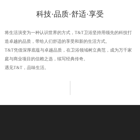
科技·品质·舒适·享受
将生活演变为一种认识世界的方式，T&T卫浴坚持用领先的科技打
造卓越的品质，带给人们舒适的享受和新的生活方式。
T&T凭借深厚底蕴与卓越品质，在卫浴领域树立典范，成为万千家
庭与商业项目的信赖之选，续写经典传奇。
遇见T&T，品味生活。