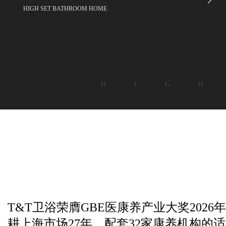
HIGH SET BATHROOM HOME
H I G H
T&T卫浴荣膺GBE医康养产业大奖2026年度
耕上海市场27年，配套32家康养机构的