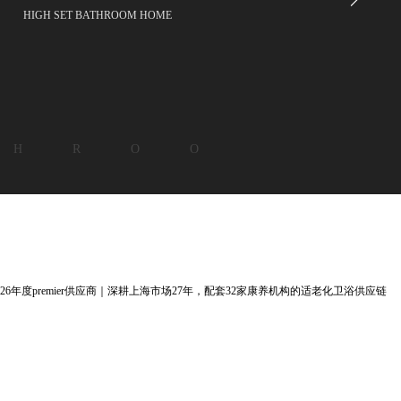
HIGH SET BATHROOM HOME
 H R O O