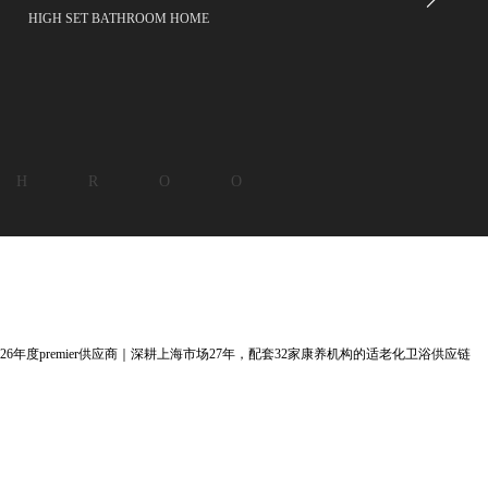
HIGH SET BATHROOM HOME
 H R O O