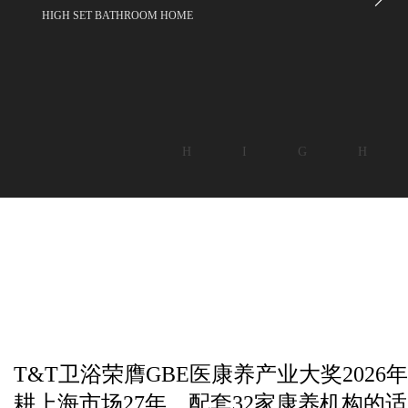
HIGH SET BATHROOM HOME
H I G H
T&T卫浴荣膺GBE医康养产业大奖2026年度
耕上海市场27年，配套32家康养机构的