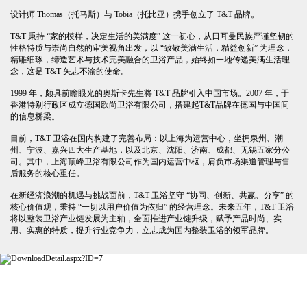
设计师 Thomas（托马斯）与 Tobia（托比亚）携手创立了 T&T 品牌。
T&T 秉持 “家的模样，决定生活的美满度” 这一初心，从日耳曼民族严谨坚韧的
性格特质与崇尚自然的审美视角出发，以 “致敬美满生活，精益创新” 为理念，
精雕细琢，缔造艺术与技术完美融合的卫浴产品，始终如一地传递美满生活理
念，这是 T&T 矢志不渝的使命。
1999 年，颇具前瞻眼光的奥斯卡先生将 T&T 品牌引入中国市场。2007 年，于
香港特别行政区成立德国欧尚卫浴有限公司，搭建起T&T品牌在德国与中国间
的信息桥梁。
目前，T&T 卫浴在国内构建了完善布局：以上海为运营中心，坐拥泉州、潮
州、宁波、嘉兴四大生产基地，以及北京、沈阳、济南、成都、无锡五家分公
司。其中，上海顶峰卫浴有限公司作为国内运营中枢，肩负市场渠道管理与售
后服务的核心重任。
在新经济浪潮的机遇与挑战面前，T&T 卫浴坚守 “协同、创新、共赢、分享” 的
核心价值观，秉持 “一切以用户价值为依归” 的经营理念。未来五年，T&T 卫浴
将以整装卫浴产业链发展为主轴，全面推进产业链升级，赋予产品时尚、实
用、实惠的特质，提升行业竞争力，立志成为国内整装卫浴的领军品牌。