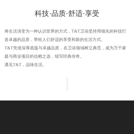
科技·品质·舒适·享受
将生活演变为一种认识世界的方式，T&T卫浴坚持用领先的科技打
造卓越的品质，带给人们舒适的享受和新的生活方式。
T&T凭借深厚底蕴与卓越品质，在卫浴领域树立典范，成为万千家
庭与商业项目的信赖之选，续写经典传奇。
遇见T&T，品味生活。