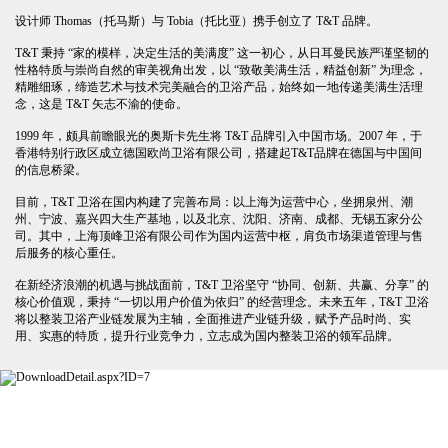
设计师 Thomas（托马斯）与 Tobia（托比亚）携手创立了 T&T 品牌。
T&T 秉持 “家的模样，决定生活的美满度” 这一初心，从日耳曼民族严谨坚韧的
性格特质与崇尚自然的审美视角出发，以 “致敬美满生活，精益创新” 为理念，
精雕细琢，缔造艺术与技术完美融合的卫浴产品，始终如一地传递美满生活理
念，这是 T&T 矢志不渝的使命。
1999 年，颇具前瞻眼光的奥斯卡先生将 T&T 品牌引入中国市场。2007 年，于
香港特别行政区成立德国欧尚卫浴有限公司，搭建起T&T品牌在德国与中国间
的信息桥梁。
目前，T&T 卫浴在国内构建了完善布局：以上海为运营中心，坐拥泉州、潮
州、宁波、嘉兴四大生产基地，以及北京、沈阳、济南、成都、无锡五家分公
司。其中，上海顶峰卫浴有限公司作为国内运营中枢，肩负市场渠道管理与售
后服务的核心重任。
在新经济浪潮的机遇与挑战面前，T&T 卫浴坚守 “协同、创新、共赢、分享” 的
核心价值观，秉持 “一切以用户价值为依归” 的经营理念。未来五年，T&T 卫浴
将以整装卫浴产业链发展为主轴，全面推进产业链升级，赋予产品时尚、实
用、实惠的特质，提升行业竞争力，立志成为国内整装卫浴的领军品牌。