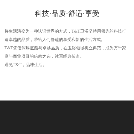
科技·品质·舒适·享受
将生活演变为一种认识世界的方式，T&T卫浴坚持用领先的科技打
造卓越的品质，带给人们舒适的享受和新的生活方式。
T&T凭借深厚底蕴与卓越品质，在卫浴领域树立典范，成为万千家
庭与商业项目的信赖之选，续写经典传奇。
遇见T&T，品味生活。