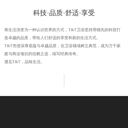
科技·品质·舒适·享受
将生活演变为一种认识世界的方式，T&T卫浴坚持用领先的科技打
造卓越的品质，带给人们舒适的享受和新的生活方式。
T&T凭借深厚底蕴与卓越品质，在卫浴领域树立典范，成为万千家
庭与商业项目的信赖之选，续写经典传奇。
遇见T&T，品味生活。