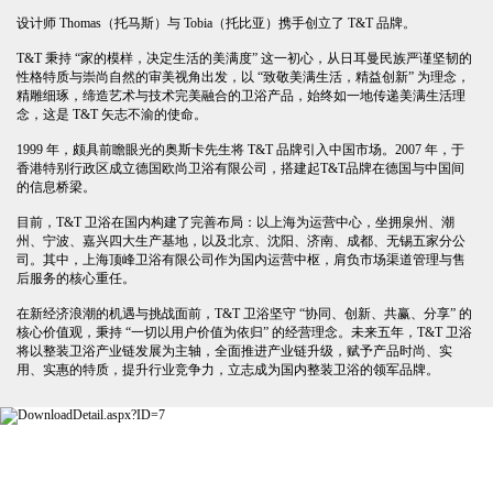
设计师 Thomas（托马斯）与 Tobia（托比亚）携手创立了 T&T 品牌。
T&T 秉持 “家的模样，决定生活的美满度” 这一初心，从日耳曼民族严谨坚韧的
性格特质与崇尚自然的审美视角出发，以 “致敬美满生活，精益创新” 为理念，
精雕细琢，缔造艺术与技术完美融合的卫浴产品，始终如一地传递美满生活理
念，这是 T&T 矢志不渝的使命。
1999 年，颇具前瞻眼光的奥斯卡先生将 T&T 品牌引入中国市场。2007 年，于
香港特别行政区成立德国欧尚卫浴有限公司，搭建起T&T品牌在德国与中国间
的信息桥梁。
目前，T&T 卫浴在国内构建了完善布局：以上海为运营中心，坐拥泉州、潮
州、宁波、嘉兴四大生产基地，以及北京、沈阳、济南、成都、无锡五家分公
司。其中，上海顶峰卫浴有限公司作为国内运营中枢，肩负市场渠道管理与售
后服务的核心重任。
在新经济浪潮的机遇与挑战面前，T&T 卫浴坚守 “协同、创新、共赢、分享” 的
核心价值观，秉持 “一切以用户价值为依归” 的经营理念。未来五年，T&T 卫浴
将以整装卫浴产业链发展为主轴，全面推进产业链升级，赋予产品时尚、实
用、实惠的特质，提升行业竞争力，立志成为国内整装卫浴的领军品牌。