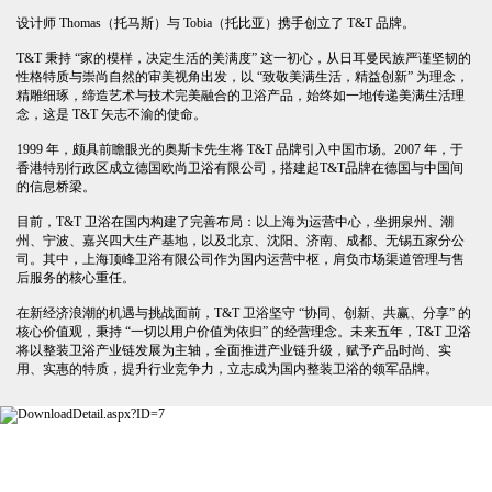
设计师 Thomas（托马斯）与 Tobia（托比亚）携手创立了 T&T 品牌。
T&T 秉持 “家的模样，决定生活的美满度” 这一初心，从日耳曼民族严谨坚韧的
性格特质与崇尚自然的审美视角出发，以 “致敬美满生活，精益创新” 为理念，
精雕细琢，缔造艺术与技术完美融合的卫浴产品，始终如一地传递美满生活理
念，这是 T&T 矢志不渝的使命。
1999 年，颇具前瞻眼光的奥斯卡先生将 T&T 品牌引入中国市场。2007 年，于
香港特别行政区成立德国欧尚卫浴有限公司，搭建起T&T品牌在德国与中国间
的信息桥梁。
目前，T&T 卫浴在国内构建了完善布局：以上海为运营中心，坐拥泉州、潮
州、宁波、嘉兴四大生产基地，以及北京、沈阳、济南、成都、无锡五家分公
司。其中，上海顶峰卫浴有限公司作为国内运营中枢，肩负市场渠道管理与售
后服务的核心重任。
在新经济浪潮的机遇与挑战面前，T&T 卫浴坚守 “协同、创新、共赢、分享” 的
核心价值观，秉持 “一切以用户价值为依归” 的经营理念。未来五年，T&T 卫浴
将以整装卫浴产业链发展为主轴，全面推进产业链升级，赋予产品时尚、实
用、实惠的特质，提升行业竞争力，立志成为国内整装卫浴的领军品牌。