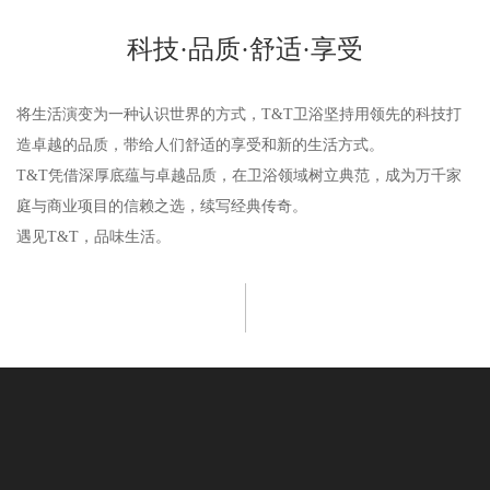
科技·品质·舒适·享受
将生活演变为一种认识世界的方式，T&T卫浴坚持用领先的科技打
造卓越的品质，带给人们舒适的享受和新的生活方式。
T&T凭借深厚底蕴与卓越品质，在卫浴领域树立典范，成为万千家
庭与商业项目的信赖之选，续写经典传奇。
遇见T&T，品味生活。