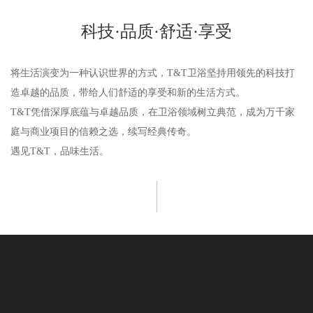
科技·品质·舒适·享受
将生活演变为一种认识世界的方式，T&T卫浴坚持用领先的科技打
造卓越的品质，带给人们舒适的享受和新的生活方式。
T&T凭借深厚底蕴与卓越品质，在卫浴领域树立典范，成为万千家
庭与商业项目的信赖之选，续写经典传奇。
遇见T&T，品味生活。