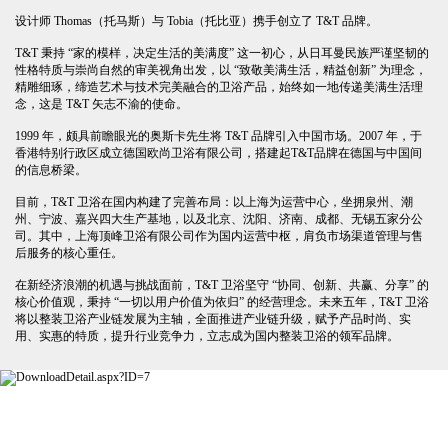
设计师 Thomas（托马斯）与 Tobia（托比亚）携手创立了 T&T 品牌。
T&T 秉持 “家的模样，决定生活的美满度” 这一初心，从日耳曼民族严谨坚韧的
性格特质与崇尚自然的审美视角出发，以 “致敬美满生活，精益创新” 为理念，
精雕细琢，缔造艺术与技术完美融合的卫浴产品，始终如一地传递美满生活理
念，这是 T&T 矢志不渝的使命。
1999 年，颇具前瞻眼光的奥斯卡先生将 T&T 品牌引入中国市场。2007 年，于
香港特别行政区成立德国欧尚卫浴有限公司，搭建起T&T品牌在德国与中国间
的信息桥梁。
目前，T&T 卫浴在国内构建了完善布局：以上海为运营中心，坐拥泉州、潮
州、宁波、嘉兴四大生产基地，以及北京、沈阳、济南、成都、无锡五家分公
司。其中，上海顶峰卫浴有限公司作为国内运营中枢，肩负市场渠道管理与售
后服务的核心重任。
在新经济浪潮的机遇与挑战面前，T&T 卫浴坚守 “协同、创新、共赢、分享” 的
核心价值观，秉持 “一切以用户价值为依归” 的经营理念。未来五年，T&T 卫浴
将以整装卫浴产业链发展为主轴，全面推进产业链升级，赋予产品时尚、实
用、实惠的特质，提升行业竞争力，立志成为国内整装卫浴的领军品牌。